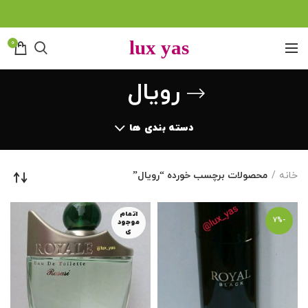
0
رویال
دسته بندی ها
خانه
محصولات برچسب خورده “رویال”
اتمام
-7%
موجود
ی