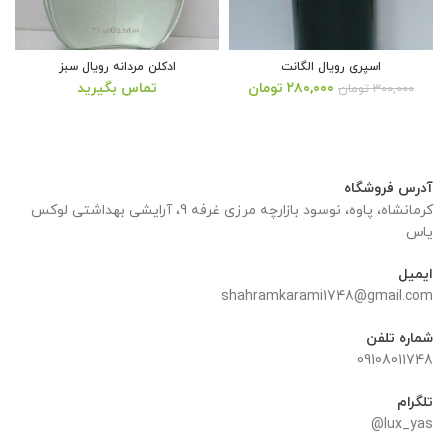
اسپری رویال الگانت
ادکلن مردانه رویال سبز
قیمت
قیمت
۲۸۰,۰۰۰
تومان
تماس بگیرید
۳۰۰,۰۰۰
تومان
اصلی:
فعلی:
۳۰۰,۰۰۰ تومان
۲۸۰,۰۰۰ تومان.
بود.
آدرس فروشگاه
کرمانشاه، پاوه، نوسود بازارچه مرزی غرفه 9، آرایشی بهداشتی لوکس
یاس
ایمیل
shahramkarami1748@gmail.com
شماره تلفن
09108011748
تلگرام
lux_yas@