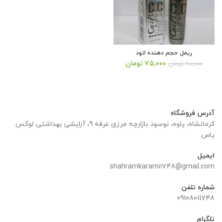
ریمل حجم دهنده اتود
قیمت
قیمت
۷۵,۰۰۰
تومان
۸۰,۰۰۰
تومان
اصلی:
فعلی:
۸۰,۰۰۰ تومان
۷۵,۰۰۰ تومان.
بود.
آدرس فروشگاه
کرمانشاه، پاوه، نوسود بازارچه مرزی غرفه 9، آرایشی بهداشتی لوکس
یاس
ایمیل
shahramkarami1748@gmail.com
شماره تلفن
09108011748
تلگرام