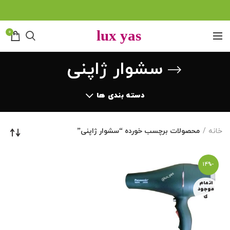
0
سشوار ژاپنی
دسته بندی ها
خانه
محصولات برچسب خورده “سشوار ژاپنی”
-14%
اتمام
موجود
ی