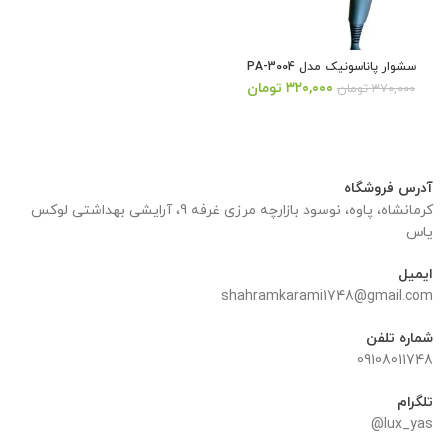
سشوار پاناسونیک مدل PA-3004
قیمت
قیمت
۳۲۰,۰۰۰
تومان
۳۷۰,۰۰۰
تومان
اصلی:
فعلی:
۳۷۰,۰۰۰ تومان
۳۲۰,۰۰۰ تومان.
بود.
آدرس فروشگاه
کرمانشاه، پاوه، نوسود بازارچه مرزی غرفه 9، آرایشی بهداشتی لوکس
یاس
ایمیل
shahramkarami1748@gmail.com
شماره تلفن
09108011748
تلگرام
lux_yas@