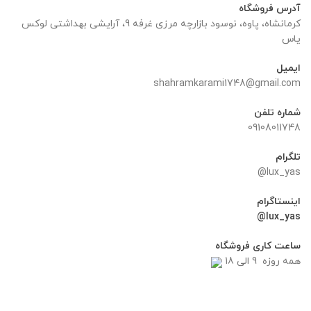
آدرس فروشگاه
کرمانشاه، پاوه، نوسود بازارچه مرزی غرفه 9، آرایشی بهداشتی لوکس
یاس
ایمیل
shahramkarami1748@gmail.com
شماره تلفن
09108011748
تلگرام
lux_yas@
اینستاگرام
lux_yas@
ساعت کاری فروشگاه
همه روزه 9 الی 18