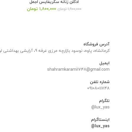
ادکلن زنانه سکریفایس اجمل
قیمت
قیمت
۱,۸۰۰,۰۰۰
تومان
۱,۹۰۰,۰۰۰
تومان
اصلی:
فعلی:
۱,۹۰۰,۰۰۰ تومان
۱,۸۰۰,۰۰۰ تومان.
بود.
آدرس فروشگاه
کرمانشاه، پاوه، نوسود بازارچه مرزی غرفه 9، آرایشی بهداشتی لوکس یاس
ایمیل
shahramkarami1748@gmail.com
شماره تلفن
09108011748
تلگرام
lux_yas@
اینستاگرام
lux_yas@