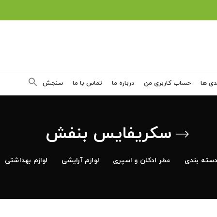
دی ها
حساب کاربری من
درباره ما
تماس با ما
سنجش
سکریفایس بنفش
سته بندی
عطر ادکلن و اسپری
لوازم آرایشی
لوازم بهداشتی