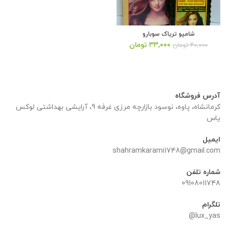
شامپو تریاک سوبارو
قیمت
قیمت
۳۳,۰۰۰
تومان
۴۰,۰۰۰
تومان
اصلی:
فعلی:
۴۰,۰۰۰ تومان
۳۳,۰۰۰ تومان.
بود.
آدرس فروشگاه
کرمانشاه، پاوه، نوسود بازارچه مرزی غرفه 9، آرایشی بهداشتی لوکس
یاس
ایمیل
shahramkarami1748@gmail.com
شماره تلفن
09108011748
تلگرام
lux_yas@