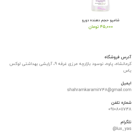
شامپو حجم دهنده دورو
۴۵,۰۰۰
تومان
آدرس فروشگاه
کرمانشاه، پاوه، نوسود بازارچه مرزی غرفه 9، آرایشی بهداشتی لوکس
یاس
ایمیل
shahramkarami1748@gmail.com
شماره تلفن
09108011748
تلگرام
lux_yas@