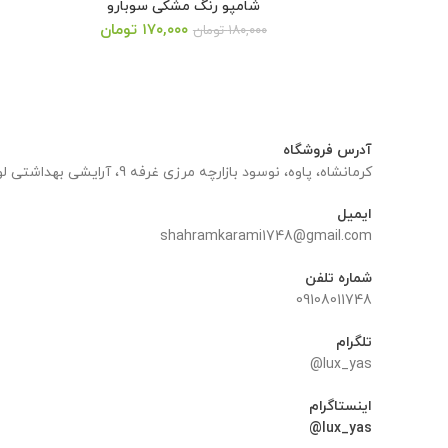
شامپو رنگ مشکی سوبارو
قیمت
قیمت
۱۷۰,۰۰۰
تومان
۱۸۰,۰۰۰
تومان
اصلی:
فعلی:
۱۸۰,۰۰۰ تومان
۱۷۰,۰۰۰ تومان.
بود.
آدرس فروشگاه
کرمانشاه، پاوه، نوسود بازارچه مرزی غرفه 9، آرایشی بهداشتی لوکس یاس
ایمیل
shahramkarami1748@gmail.com
شماره تلفن
09108011748
تلگرام
lux_yas@
اینستاگرام
lux_yas@