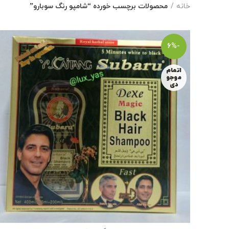
خانه
محصولات برچسب خورده “شامپو رنگ سوبارو”
-6%
اتمام
موجو
دی