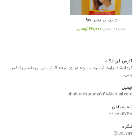
شامپو مو فکس fax
قیمت
قیمت
۱۹۰,۰۰۰
تومان
۲۰۰,۰۰۰
تومان
اصلی:
فعلی:
از 5
۲۰۰,۰۰۰ تومان
۱۹۰,۰۰۰ تومان.
بود.
آدرس فروشگاه
کرمانشاه، پاوه، نوسود بازارچه مرزی غرفه 9، آرایشی بهداشتی لوکس
یاس
ایمیل
shahramkarami1748@gmail.com
شماره تلفن
09108011748
تلگرام
lux_yas@