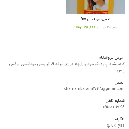
شامپو مو فکس fax
قیمت
قیمت
۱۹۰,۰۰۰
تومان
۲۰۰,۰۰۰
تومان
اصلی:
فعلی:
از 5
۲۰۰,۰۰۰ تومان
۱۹۰,۰۰۰ تومان.
بود.
آدرس فروشگاه
کرمانشاه، پاوه، نوسود بازارچه مرزی غرفه 9، آرایشی بهداشتی لوکس
یاس
ایمیل
shahramkarami1748@gmail.com
شماره تلفن
09108011748
تلگرام
lux_yas@