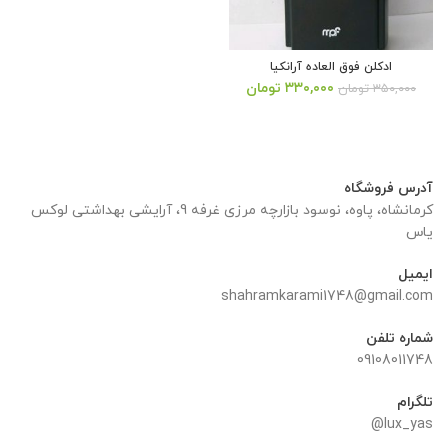
ادکلن فوق العاده آرانکیا
قیمت
قیمت
۳۳۰,۰۰۰
تومان
۳۵۰,۰۰۰
تومان
اصلی:
فعلی:
۳۵۰,۰۰۰ تومان
۳۳۰,۰۰۰ تومان.
بود.
آدرس فروشگاه
کرمانشاه، پاوه، نوسود بازارچه مرزی غرفه 9، آرایشی بهداشتی لوکس
یاس
ایمیل
shahramkarami1748@gmail.com
شماره تلفن
09108011748
تلگرام
lux_yas@