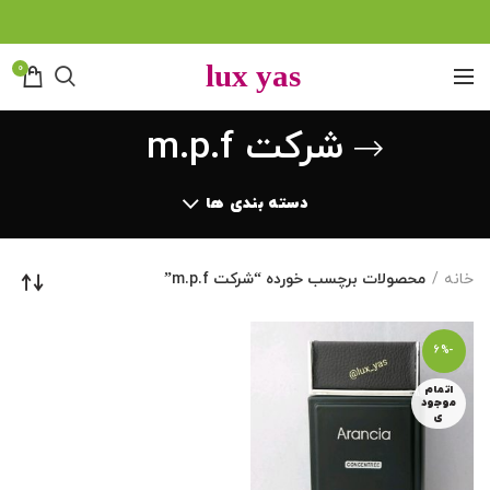
0
شرکت m.p.f
دسته بندی ها
خانه
محصولات برچسب خورده “شرکت m.p.f”
-6%
اتمام
موجود
ی