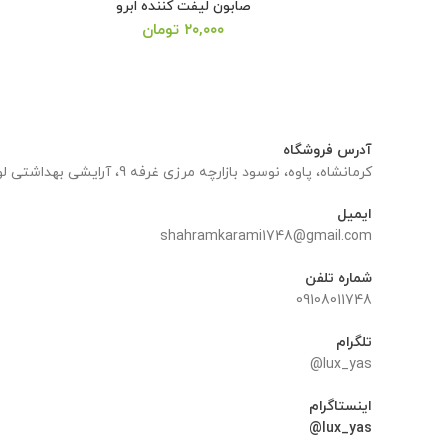
صابون لیفت کننده ابرو
۲۰,۰۰۰
تومان
آدرس فروشگاه
کرمانشاه، پاوه، نوسود بازارچه مرزی غرفه 9، آرایشی بهداشتی لوکس یاس
ایمیل
shahramkarami1748@gmail.com
شماره تلفن
09108011748
تلگرام
lux_yas@
اینستاگرام
lux_yas@