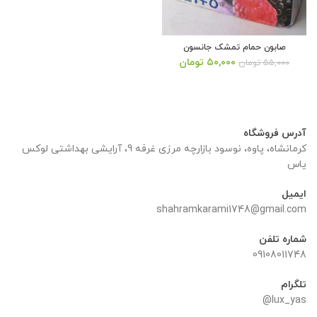
صابون حمام تمشک جانسون
قیمت
قیمت
۵۰,۰۰۰
تومان
۵۵,۰۰۰
تومان
اصلی:
فعلی:
۵۵,۰۰۰ تومان
۵۰,۰۰۰ تومان.
بود.
آدرس فروشگاه
کرمانشاه، پاوه، نوسود بازارچه مرزی غرفه 9، آرایشی بهداشتی لوکس
یاس
ایمیل
shahramkarami1748@gmail.com
شماره تلفن
09108011748
تلگرام
lux_yas@