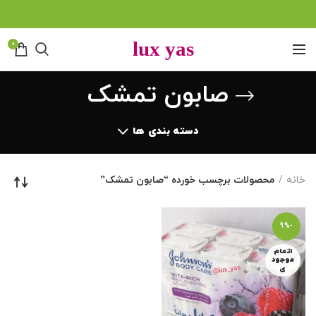
0
صابون تمشک
دسته بندی ها
خانه
محصولات برچسب خورده “صابون تمشک”
-9%
اتمام
موجود
ی