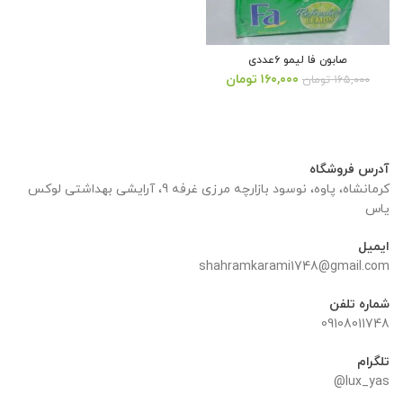
صابون فا لیمو ۶عددی
قیمت
قیمت
۱۶۰,۰۰۰
تومان
۱۶۵,۰۰۰
تومان
اصلی:
فعلی:
۱۶۵,۰۰۰ تومان
۱۶۰,۰۰۰ تومان.
بود.
آدرس فروشگاه
کرمانشاه، پاوه، نوسود بازارچه مرزی غرفه 9، آرایشی بهداشتی لوکس
یاس
ایمیل
shahramkarami1748@gmail.com
شماره تلفن
09108011748
تلگرام
lux_yas@