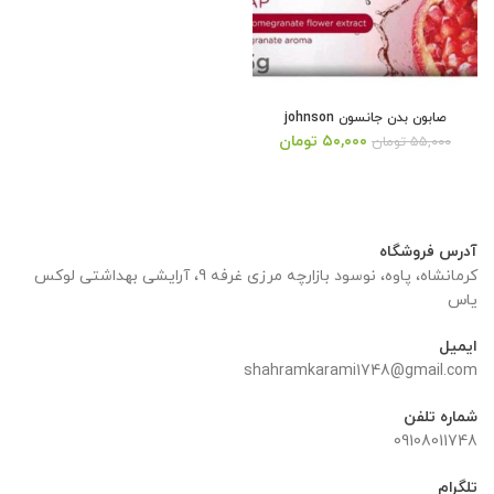
صابون بدن جانسون johnson
قیمت
قیمت
۵۰,۰۰۰
تومان
۵۵,۰۰۰
تومان
اصلی:
فعلی:
۵۵,۰۰۰ تومان
۵۰,۰۰۰ تومان.
بود.
آدرس فروشگاه
کرمانشاه، پاوه، نوسود بازارچه مرزی غرفه 9، آرایشی بهداشتی لوکس
یاس
ایمیل
shahramkarami1748@gmail.com
شماره تلفن
09108011748
تلگرام