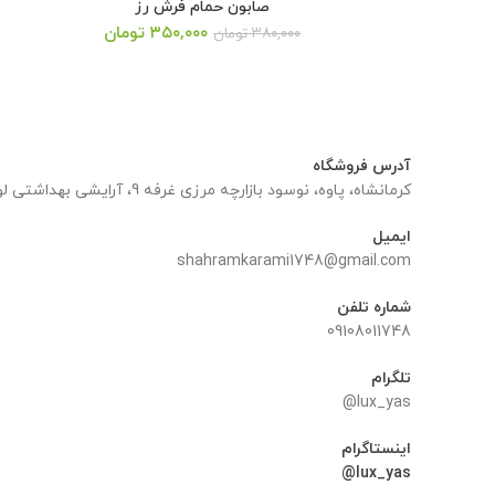
صابون حمام فرش رز
قیمت
قیمت
۳۵۰,۰۰۰
تومان
۳۸۰,۰۰۰
تومان
اصلی:
فعلی:
۳۸۰,۰۰۰ تومان
۳۵۰,۰۰۰ تومان.
بود.
آدرس فروشگاه
کرمانشاه، پاوه، نوسود بازارچه مرزی غرفه 9، آرایشی بهداشتی لوکس یاس
ایمیل
shahramkarami1748@gmail.com
شماره تلفن
09108011748
تلگرام
lux_yas@
اینستاگرام
lux_yas@