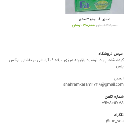
صابون فا لیمو ۶عددی
قیمت
قیمت
۱۶۰,۰۰۰
تومان
۱۶۵,۰۰۰
تومان
اصلی:
فعلی:
۱۶۵,۰۰۰ تومان
۱۶۰,۰۰۰ تومان.
بود.
آدرس فروشگاه
کرمانشاه، پاوه، نوسود بازارچه مرزی غرفه 9، آرایشی بهداشتی لوکس
یاس
ایمیل
shahramkarami1748@gmail.com
شماره تلفن
09108011748
تلگرام
lux_yas@