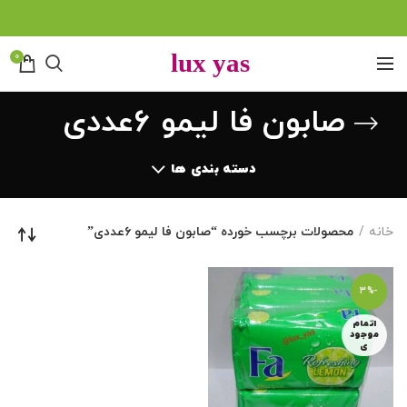
0
صابون فا لیمو ۶عددی
دسته بندی ها
خانه
محصولات برچسب خورده “صابون فا لیمو ۶عددی”
-3%
اتمام
موجود
ی