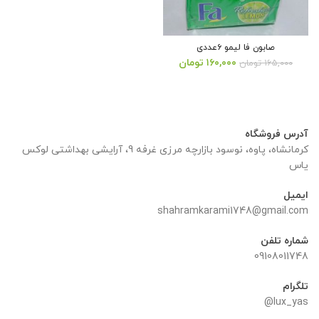
صابون فا لیمو ۶عددی
قیمت
قیمت
۱۶۰,۰۰۰
تومان
۱۶۵,۰۰۰
تومان
اصلی:
فعلی:
۱۶۵,۰۰۰ تومان
۱۶۰,۰۰۰ تومان.
بود.
آدرس فروشگاه
کرمانشاه، پاوه، نوسود بازارچه مرزی غرفه 9، آرایشی بهداشتی لوکس
یاس
ایمیل
shahramkarami1748@gmail.com
شماره تلفن
09108011748
تلگرام
lux_yas@