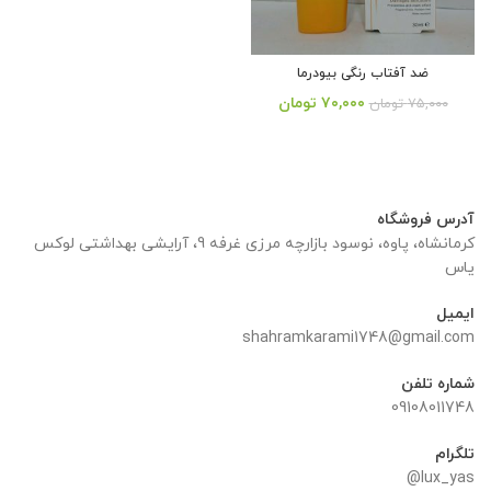
ضد آفتاب رنگی بیودرما
قیمت
قیمت
۷۰,۰۰۰
تومان
۷۵,۰۰۰
تومان
اصلی:
فعلی:
از 5
۷۵,۰۰۰ تومان
۷۰,۰۰۰ تومان.
بود.
آدرس فروشگاه
کرمانشاه، پاوه، نوسود بازارچه مرزی غرفه 9، آرایشی بهداشتی لوکس
یاس
ایمیل
shahramkarami1748@gmail.com
شماره تلفن
09108011748
تلگرام
lux_yas@