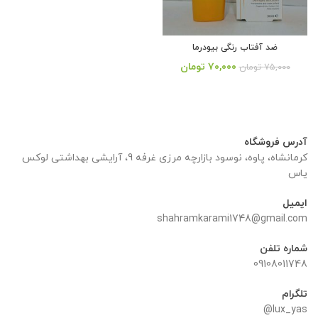
ضد آفتاب رنگی بیودرما
قیمت
قیمت
۷۰,۰۰۰
تومان
۷۵,۰۰۰
تومان
اصلی:
فعلی:
از 5
۷۵,۰۰۰ تومان
۷۰,۰۰۰ تومان.
بود.
آدرس فروشگاه
کرمانشاه، پاوه، نوسود بازارچه مرزی غرفه 9، آرایشی بهداشتی لوکس
یاس
ایمیل
shahramkarami1748@gmail.com
شماره تلفن
09108011748
تلگرام
lux_yas@