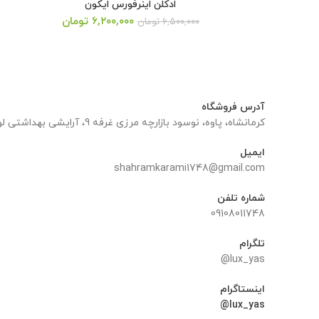
ادکلن اینرفورس ایکون
قیمت
قیمت
۶,۲۰۰,۰۰۰
تومان
۶,۵۰۰,۰۰۰
تومان
اصلی:
فعلی:
۶,۵۰۰,۰۰۰ تومان
۶,۲۰۰,۰۰۰ تومان.
بود.
آدرس فروشگاه
کرمانشاه، پاوه، نوسود بازارچه مرزی غرفه 9، آرایشی بهداشتی لوکس یاس
ایمیل
shahramkarami1748@gmail.com
شماره تلفن
09108011748
تلگرام
lux_yas@
اینستاگرام
lux_yas@