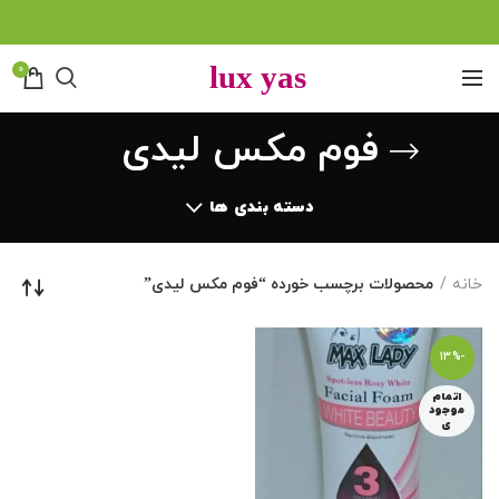
0
فوم مکس لیدی
دسته بندی ها
خانه
محصولات برچسب خورده “فوم مکس لیدی”
-13%
اتمام
موجود
ی