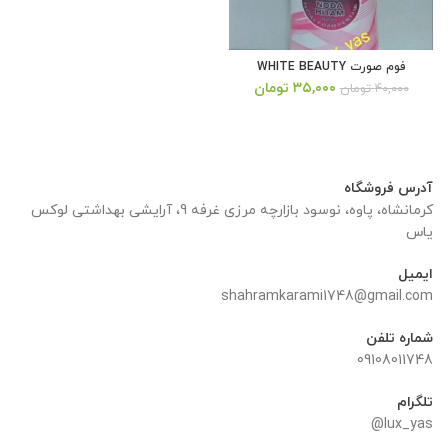
فوم صورت WHITE BEAUTY
قیمت
قیمت
۳۵,۰۰۰
تومان
۴۰,۰۰۰
تومان
اصلی:
فعلی:
۴۰,۰۰۰ تومان
۳۵,۰۰۰ تومان.
بود.
آدرس فروشگاه
کرمانشاه، پاوه، نوسود بازارچه مرزی غرفه 9، آرایشی بهداشتی لوکس
یاس
ایمیل
shahramkarami1748@gmail.com
شماره تلفن
09108011748
تلگرام
lux_yas@