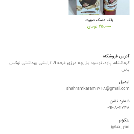
بلک ماسک صورت
۲۵,۰۰۰
تومان
آدرس فروشگاه
کرمانشاه، پاوه، نوسود بازارچه مرزی غرفه 9، آرایشی بهداشتی لوکس
یاس
ایمیل
shahramkarami1748@gmail.com
شماره تلفن
09108011748
تلگرام
lux_yas@