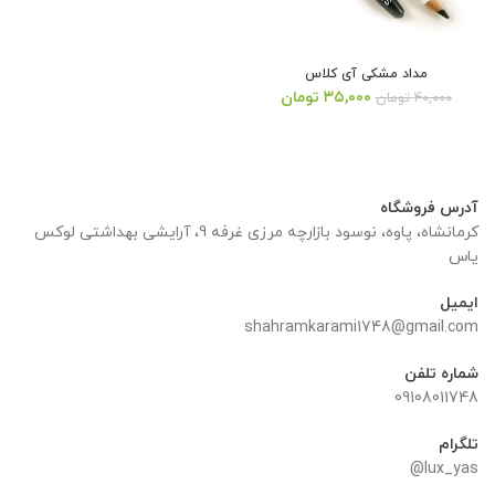
مداد مشکی آی کلاس
قیمت
قیمت
۳۵,۰۰۰
تومان
۴۰,۰۰۰
تومان
اصلی:
فعلی:
۴۰,۰۰۰ تومان
۳۵,۰۰۰ تومان.
بود.
آدرس فروشگاه
کرمانشاه، پاوه، نوسود بازارچه مرزی غرفه 9، آرایشی بهداشتی لوکس
یاس
ایمیل
shahramkarami1748@gmail.com
شماره تلفن
09108011748
تلگرام
lux_yas@