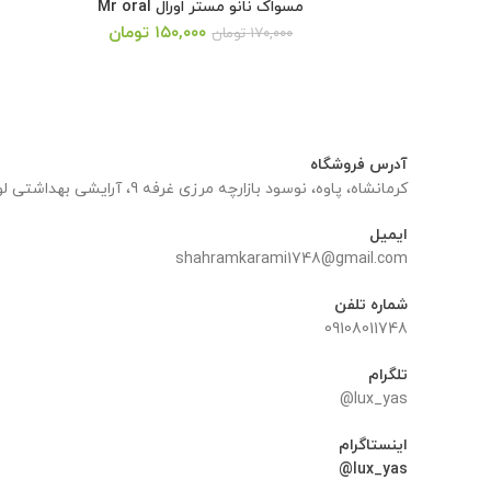
مسواک نانو مستر اورال Mr oral
قیمت
قیمت
۱۵۰,۰۰۰
تومان
۱۷۰,۰۰۰
تومان
اصلی:
فعلی:
۱۷۰,۰۰۰ تومان
۱۵۰,۰۰۰ تومان.
بود.
آدرس فروشگاه
کرمانشاه، پاوه، نوسود بازارچه مرزی غرفه 9، آرایشی بهداشتی لوکس یاس
ایمیل
shahramkarami1748@gmail.com
شماره تلفن
09108011748
تلگرام
lux_yas@
اینستاگرام
lux_yas@