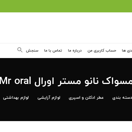
دی ها
حساب کاربری من
درباره ما
تماس با ما
سنجش
سواک نانو مستر اورال Mr oral
سته بندی
عطر ادکلن و اسپری
لوازم آرایشی
لوازم بهداشتی