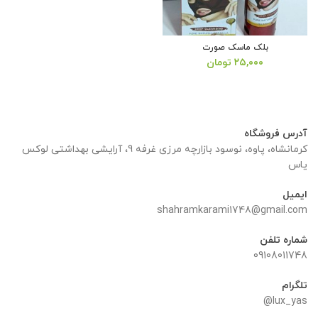
بلک ماسک صورت
۲۵,۰۰۰
تومان
آدرس فروشگاه
کرمانشاه، پاوه، نوسود بازارچه مرزی غرفه 9، آرایشی بهداشتی لوکس
یاس
ایمیل
shahramkarami1748@gmail.com
شماره تلفن
09108011748
تلگرام
lux_yas@