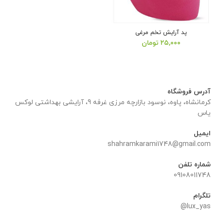
پد آرایش تخم مرغی
۲۵,۰۰۰
تومان
آدرس فروشگاه
کرمانشاه، پاوه، نوسود بازارچه مرزی غرفه 9، آرایشی بهداشتی لوکس
یاس
ایمیل
shahramkarami1748@gmail.com
شماره تلفن
09108011748
تلگرام
lux_yas@