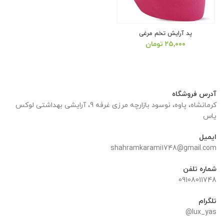
پد آرایش تخم مرغی
۲۵,۰۰۰
تومان
آدرس فروشگاه
کرمانشاه، پاوه، نوسود بازارچه مرزی غرفه 9، آرایشی بهداشتی لوکس
یاس
ایمیل
shahramkarami1748@gmail.com
شماره تلفن
09108011748
تلگرام
lux_yas@