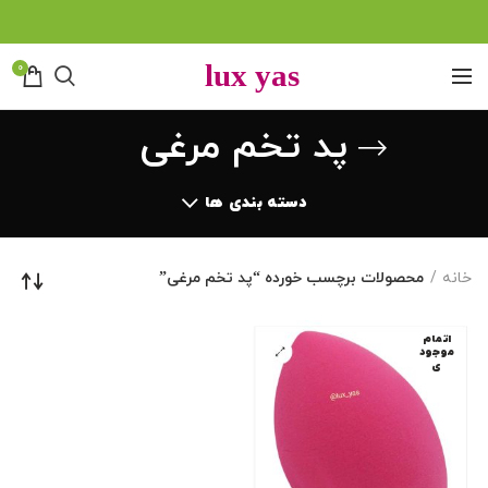
0
پد تخم مرغی
دسته بندی ها
خانه
محصولات برچسب خورده “پد تخم مرغی”
اتمام
موجود
ی