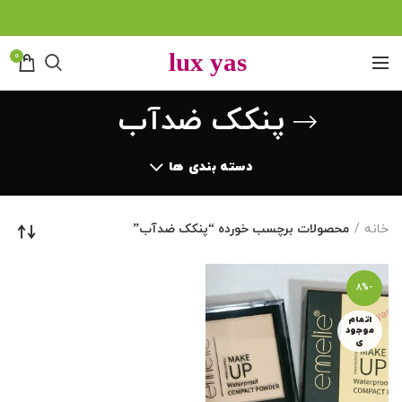
0
پنکک ضدآب
دسته بندی ها
خانه
محصولات برچسب خورده “پنکک ضدآب”
-8%
اتمام
موجود
ی