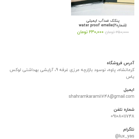
پنکک ضدآب ایمیلی
(شماره2)water proof emelie
قیمت
قیمت
۲۳۰,۰۰۰
تومان
۲۵۰,۰۰۰
تومان
اصلی:
فعلی:
۲۵۰,۰۰۰ تومان
۲۳۰,۰۰۰ تومان.
بود.
آدرس فروشگاه
کرمانشاه، پاوه، نوسود بازارچه مرزی غرفه 9، آرایشی بهداشتی لوکس
یاس
ایمیل
shahramkarami1748@gmail.com
شماره تلفن
09108011748
تلگرام
lux_yas@