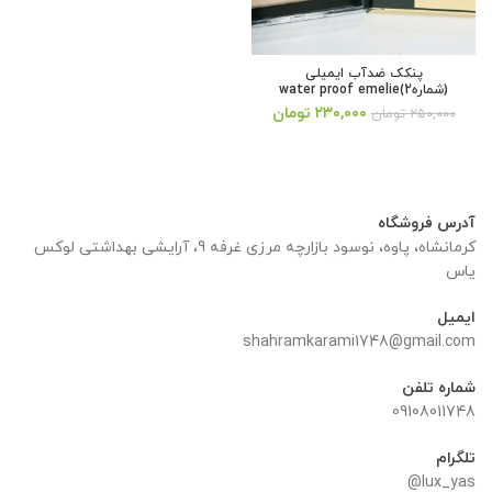
پنکک ضدآب ایمیلی
(شماره2)water proof emelie
قیمت
قیمت
۲۳۰,۰۰۰
تومان
۲۵۰,۰۰۰
تومان
اصلی:
فعلی:
۲۵۰,۰۰۰ تومان
۲۳۰,۰۰۰ تومان.
بود.
آدرس فروشگاه
کرمانشاه، پاوه، نوسود بازارچه مرزی غرفه 9، آرایشی بهداشتی لوکس
یاس
ایمیل
shahramkarami1748@gmail.com
شماره تلفن
09108011748
تلگرام
lux_yas@