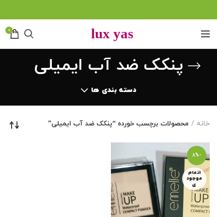
0
پنکک ضد آب ایمیلی
دسته بندی ها
خانه
محصولات برچسب خورده “پنکک ضد آب ایمیلی”
-8%
اتمام
موجود
ی