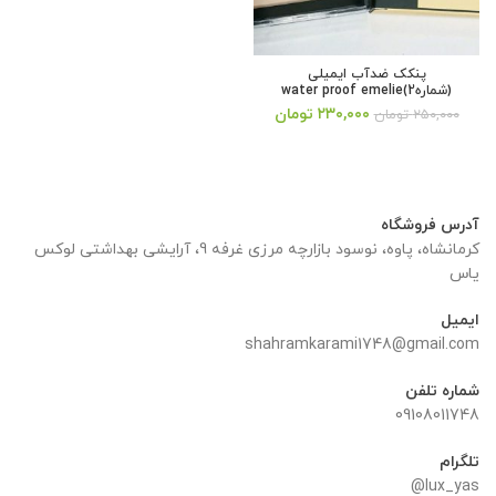
پنکک ضدآب ایمیلی
(شماره2)water proof emelie
قیمت
قیمت
۲۳۰,۰۰۰
تومان
۲۵۰,۰۰۰
تومان
اصلی:
فعلی:
۲۵۰,۰۰۰ تومان
۲۳۰,۰۰۰ تومان.
بود.
آدرس فروشگاه
کرمانشاه، پاوه، نوسود بازارچه مرزی غرفه 9، آرایشی بهداشتی لوکس
یاس
ایمیل
shahramkarami1748@gmail.com
شماره تلفن
09108011748
تلگرام
lux_yas@