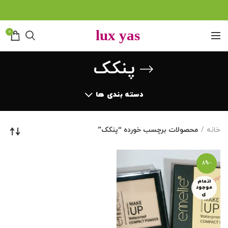
0
پنکک
دسته بندی ها
خانه
محصولات برچسب خورده “پنکک”
-8%
اتمام
موجود
ی