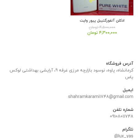
ادکلن آنفورگتیبل پیور وایت
۴,۵۰۰,۰۰۰
تومان
قیمت
قیمت
۴,۳۰۰,۰۰۰
تومان
اصلی:
فعلی:
۴,۵۰۰,۰۰۰ تومان
۴,۳۰۰,۰۰۰ تومان.
بود.
آدرس فروشگاه
کرمانشاه، پاوه، نوسود بازارچه مرزی غرفه 9، آرایشی بهداشتی لوکس
یاس
ایمیل
shahramkarami1748@gmail.com
شماره تلفن
09108011748
تلگرام
lux_yas@