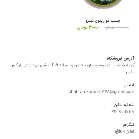
چسب مو زیتون نیترو
قیمت
قیمت
۳۰۰,۰۰۰
تومان
۳۲۰,۰۰۰
تومان
اصلی:
فعلی:
۳۲۰,۰۰۰ تومان
۳۰۰,۰۰۰ تومان.
بود.
آدرس فروشگاه
کرمانشاه، پاوه، نوسود بازارچه مرزی غرفه 9، آرایشی بهداشتی لوکس
یاس
ایمیل
shahramkarami1748@gmail.com
شماره تلفن
09108011748
تلگرام
lux_yas@