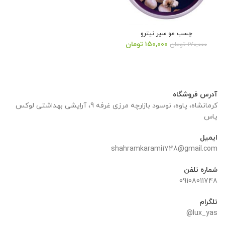
چسب مو سیر نیترو
قیمت
قیمت
۱۵۰,۰۰۰
تومان
۱۷۰,۰۰۰
تومان
اصلی:
فعلی:
۱۷۰,۰۰۰ تومان
۱۵۰,۰۰۰ تومان.
بود.
آدرس فروشگاه
کرمانشاه، پاوه، نوسود بازارچه مرزی غرفه 9، آرایشی بهداشتی لوکس
یاس
ایمیل
shahramkarami1748@gmail.com
شماره تلفن
09108011748
تلگرام
lux_yas@