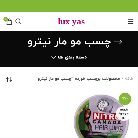
0
چسب مو مار نیترو
دسته بندی ها
خانه
محصولات برچسب خورده “چسب مو مار نیترو”
-9%
اتمام
موجود
ی