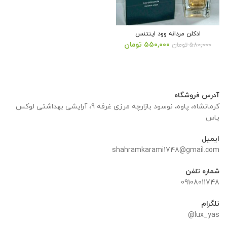
ادکلن مردانه وود اینتنس
قیمت
قیمت
۵۵۰,۰۰۰
تومان
۵۸۰,۰۰۰
تومان
اصلی:
فعلی:
۵۸۰,۰۰۰ تومان
۵۵۰,۰۰۰ تومان.
بود.
آدرس فروشگاه
کرمانشاه، پاوه، نوسود بازارچه مرزی غرفه 9، آرایشی بهداشتی لوکس
یاس
ایمیل
shahramkarami1748@gmail.com
شماره تلفن
09108011748
تلگرام
lux_yas@