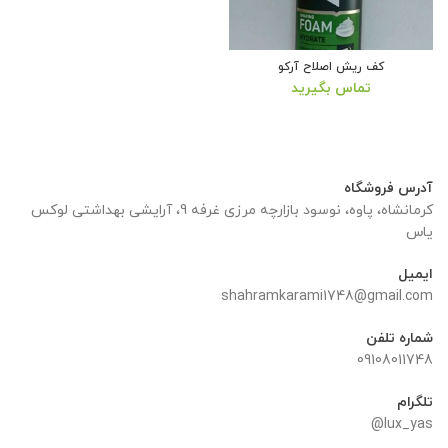
کف ریش اصلاح آرکو
تماس بگیرید
آدرس فروشگاه
کرمانشاه، پاوه، نوسود بازارچه مرزی غرفه 9، آرایشی بهداشتی لوکس
یاس
ایمیل
shahramkarami1748@gmail.com
شماره تلفن
09108011748
تلگرام
lux_yas@