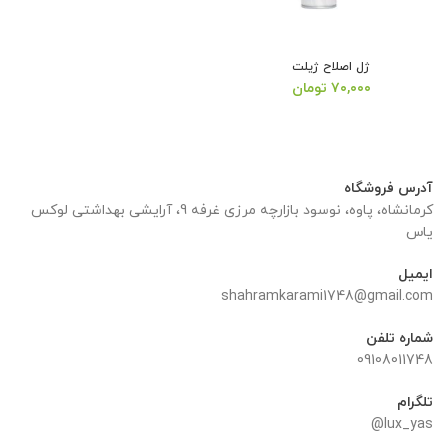
ژل اصلاح ژیلت
۷۰,۰۰۰
تومان
آدرس فروشگاه
کرمانشاه، پاوه، نوسود بازارچه مرزی غرفه 9، آرایشی بهداشتی لوکس
یاس
ایمیل
shahramkarami1748@gmail.com
شماره تلفن
09108011748
تلگرام
lux_yas@