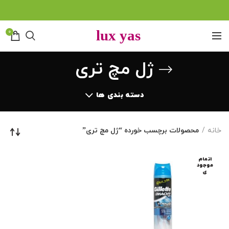
0
ژل مچ تری
دسته بندی ها
خانه
محصولات برچسب خورده “ژل مچ تری”
اتمام
موجود
ی