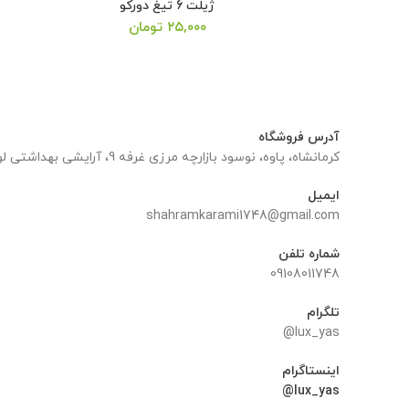
ژیلت 6 تیغ دورکو
۲۵,۰۰۰
تومان
آدرس فروشگاه
کرمانشاه، پاوه، نوسود بازارچه مرزی غرفه 9، آرایشی بهداشتی لوکس یاس
ایمیل
shahramkarami1748@gmail.com
شماره تلفن
09108011748
تلگرام
lux_yas@
اینستاگرام
lux_yas@