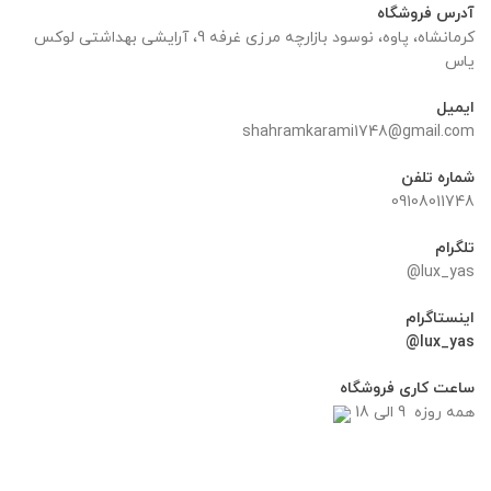
آدرس فروشگاه
کرمانشاه، پاوه، نوسود بازارچه مرزی غرفه 9، آرایشی بهداشتی لوکس
یاس
ایمیل
shahramkarami1748@gmail.com
شماره تلفن
09108011748
تلگرام
lux_yas@
اینستاگرام
lux_yas@
ساعت کاری فروشگاه
همه روزه 9 الی 18