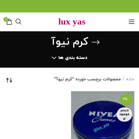
0
کرم نیوآ
دسته بندی ها
خانه
محصولات برچسب خورده “کرم نیوآ”
-4%
اتمام
موجود
ی