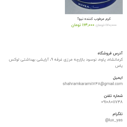
کرم مرطوب کننده نیوآ
قیمت
قیمت
۱۶۴,۰۰۰
تومان
۱۷۰,۰۰۰
تومان
اصلی:
فعلی:
۱۷۰,۰۰۰ تومان
۱۶۴,۰۰۰ تومان.
بود.
آدرس فروشگاه
کرمانشاه، پاوه، نوسود بازارچه مرزی غرفه 9، آرایشی بهداشتی لوکس
یاس
ایمیل
shahramkarami1748@gmail.com
شماره تلفن
09108011748
تلگرام
lux_yas@