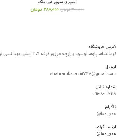
اسپری سوپر می بلک
قیمت
قیمت
۲۸۰,۰۰۰
تومان
۳۰۰,۰۰۰
تومان
اصلی:
فعلی:
۳۰۰,۰۰۰ تومان
۲۸۰,۰۰۰ تومان.
بود.
آدرس فروشگاه
کرمانشاه، پاوه، نوسود بازارچه مرزی غرفه 9، آرایشی بهداشتی لوکس یاس
ایمیل
shahramkarami1748@gmail.com
شماره تلفن
09108011748
تلگرام
lux_yas@
اینستاگرام
lux_yas@