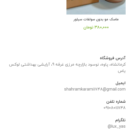
ماسک مو بدون سولفات سیلور
۳۸۰,۰۰۰
تومان
از 5
آدرس فروشگاه
کرمانشاه، پاوه، نوسود بازارچه مرزی غرفه 9، آرایشی بهداشتی لوکس
یاس
ایمیل
shahramkarami1748@gmail.com
شماره تلفن
09108011748
تلگرام
lux_yas@