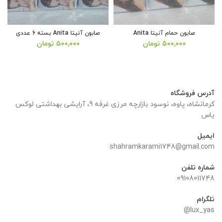
صابون حمام آنیتا Anita
صابون آنیتا Anita بسته 6 عددی
۵۰۰,۰۰۰
تومان
۵۰۰,۰۰۰
تومان
آدرس فروشگاه
کرمانشاه، پاوه، نوسود بازارچه مرزی غرفه 9، آرایشی بهداشتی لوکس
یاس
ایمیل
shahramkarami1748@gmail.com
شماره تلفن
09108011748
تلگرام
lux_yas@