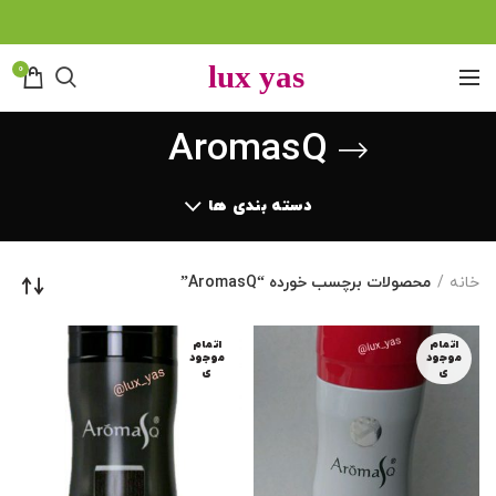
0
AromasQ
دسته بندی ها
خانه
محصولات برچسب خورده “AromasQ”
اتمام
اتمام
موجود
موجود
ی
ی