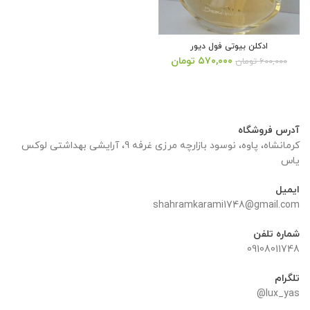
ادکلن بیوتی فول دیور
قیمت
قیمت
۵۷۰,۰۰۰
تومان
۶۰۰,۰۰۰
تومان
اصلی:
فعلی:
۶۰۰,۰۰۰ تومان
۵۷۰,۰۰۰ تومان.
بود.
آدرس فروشگاه
کرمانشاه، پاوه، نوسود بازارچه مرزی غرفه 9، آرایشی بهداشتی لوکس
یاس
ایمیل
shahramkarami1748@gmail.com
شماره تلفن
09108011748
تلگرام
lux_yas@