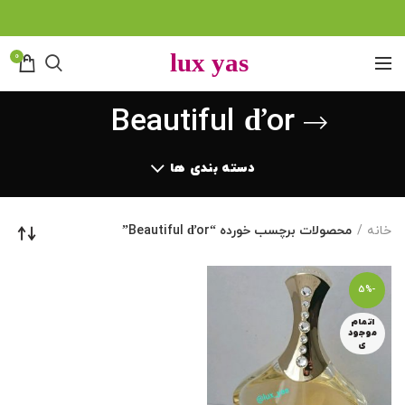
0
Beautiful ďor
دسته بندی ها
خانه
محصولات برچسب خورده “Beautiful ďor”
-5%
اتمام
موجود
ی