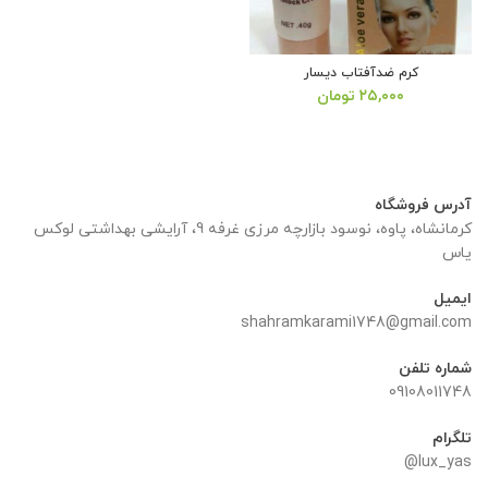
کرم ضدآفتاب دیسار
۲۵,۰۰۰
تومان
آدرس فروشگاه
کرمانشاه، پاوه، نوسود بازارچه مرزی غرفه 9، آرایشی بهداشتی لوکس
یاس
ایمیل
shahramkarami1748@gmail.com
شماره تلفن
09108011748
تلگرام
lux_yas@