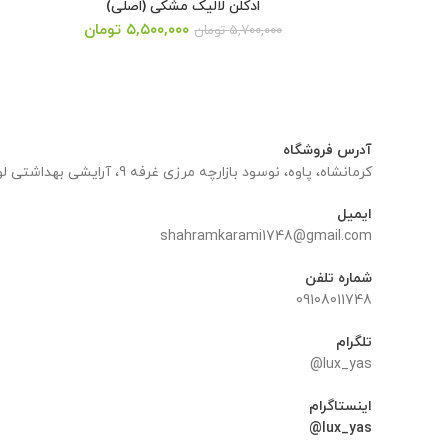
ادکلن لالیک مشکی (اصلی)
قیمت
قیمت
۵,۵۰۰,۰۰۰
تومان
۵,۷۰۰,۰۰۰
تومان
اصلی:
فعلی:
۵,۷۰۰,۰۰۰ تومان
۵,۵۰۰,۰۰۰ تومان.
بود.
آدرس فروشگاه
کرمانشاه، پاوه، نوسود بازارچه مرزی غرفه 9، آرایشی بهداشتی لوکس یاس
ایمیل
shahramkarami1748@gmail.com
شماره تلفن
09108011748
تلگرام
lux_yas@
اینستاگرام
lux_yas@