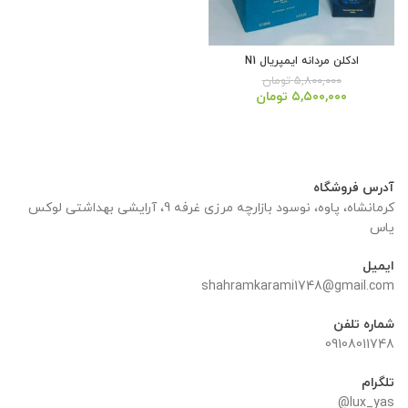
ادکلن مردانه ایمپریال N1
۵,۸۰۰,۰۰۰
تومان
قیمت
قیمت
۵,۵۰۰,۰۰۰
تومان
اصلی:
فعلی:
۵,۸۰۰,۰۰۰ تومان
۵,۵۰۰,۰۰۰ تومان.
بود.
آدرس فروشگاه
کرمانشاه، پاوه، نوسود بازارچه مرزی غرفه 9، آرایشی بهداشتی لوکس
یاس
ایمیل
shahramkarami1748@gmail.com
شماره تلفن
09108011748
تلگرام
lux_yas@